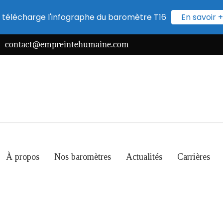
 télécharge l'infographe du baromètre T16
En savoir +
contact@empreintehumaine.com
À propos
Nos baromètres
Actualités
Carrières