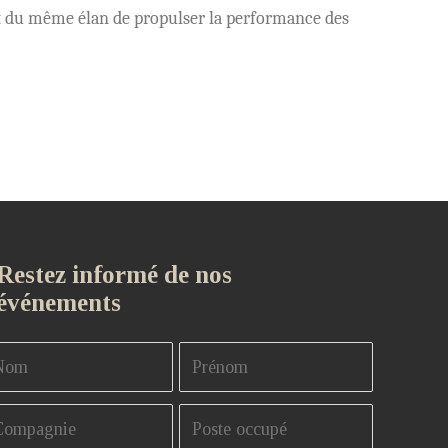
s et du même élan de propulser la performance des
Restez informé de nos
événements