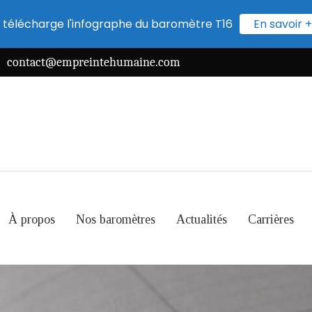
 télécharge l'infographe du baromètre T16
En savoir +
contact@empreintehumaine.com
À propos
Nos baromètres
Actualités
Carrières