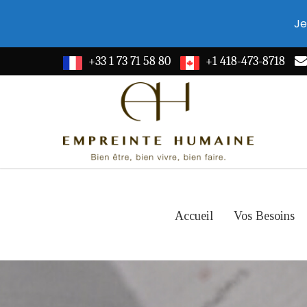
Je
+33 1 73 71 58 80
+1 418-473-8718
Accueil
Vos Besoins