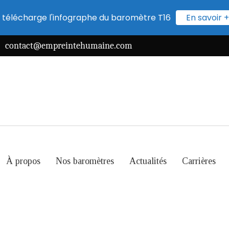
 télécharge l'infographe du baromètre T16
En savoir +
contact@empreintehumaine.com
À propos
Nos baromètres
Actualités
Carrières