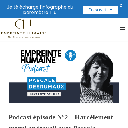
X
Je télécharge l'infographe du
En savoir +
baromètre T16
Podcast épisode N°2 – Harcèlement