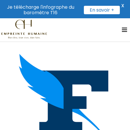
X
Je télécharge l'infographe du
En savoir +
baromètre T16