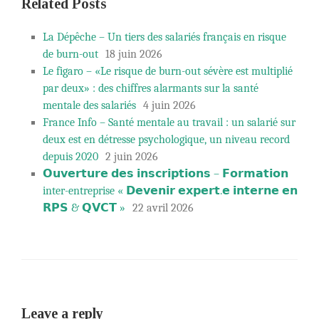
Related Posts
La Dépêche – Un tiers des salariés français en risque
de burn-out
18 juin 2026
Le figaro – «Le risque de burn-out sévère est multiplié
par deux» : des chiffres alarmants sur la santé
mentale des salariés
4 juin 2026
France Info – Santé mentale au travail : un salarié sur
deux est en détresse psychologique, un niveau record
depuis 2020
2 juin 2026
𝗢𝘂𝘃𝗲𝗿𝘁𝘂𝗿𝗲 𝗱𝗲𝘀 𝗶𝗻𝘀𝗰𝗿𝗶𝗽𝘁𝗶𝗼𝗻𝘀 – 𝗙𝗼𝗿𝗺𝗮𝘁𝗶𝗼𝗻
inter-entreprise « 𝗗𝗲𝘃𝗲𝗻𝗶𝗿 𝗲𝘅𝗽𝗲𝗿𝘁.𝗲 𝗶𝗻𝘁𝗲𝗿𝗻𝗲 𝗲𝗻
𝗥𝗣𝗦 & 𝗤𝗩𝗖𝗧 »
22 avril 2026
Leave a reply