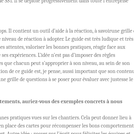
de SST. Il se déploie progressivement dans toute l’entreprise
s. Il contient un outil d’aide à la réaction, à savoirune grille
 niveau de réaction à adopter. Le guide est très ludique et très
ses attentes, valoriser les bonnes pratiques, réagir face aux
es expériences. L’idée n’est pas d’imposer des règles
s que chacun peut s’approprier à son niveau, au sein de son
ion de ce guide est, je pense, aussi important que son contenu
 une grille de questions à se poser pour évaluer avec justesse le
tements, auriez-vous des exemples concrets à nous
nes pratiques vues sur les chantiers. Cela peut donner lieu à
 en place des cartes pour récompenser les bons comportements
t. Autre idée : passer par l’écrit pour féliciter les équipes et