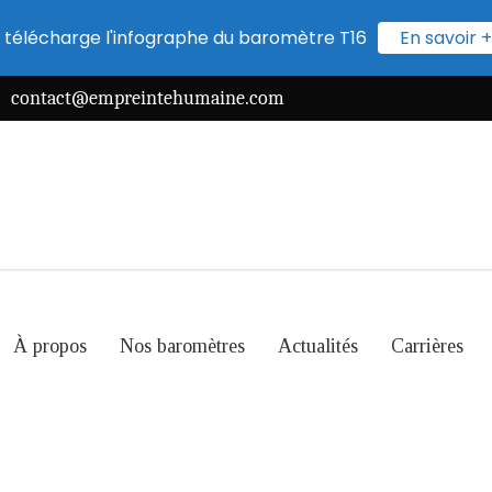
 télécharge l'infographe du baromètre T16
En savoir +
contact@empreintehumaine.com
À propos
Nos baromètres
Actualités
Carrières