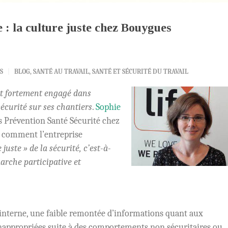
 : la culture juste chez Bouygues
S
BLOG
,
SANTÉ AU TRAVAIL
,
SANTÉ ET SÉCURITÉ DU TRAVAIL
t fortement engagé dans
sécurité sur ses chantiers
.
Sophie
s Prévention Santé Sécurité chez
 comment l’entreprise
 juste » de la sécurité, c’est-à-
arche participative et
 interne, une faible remontée d’informations quant aux
inappropriées suite
à
des comportements non sécuritaires ou