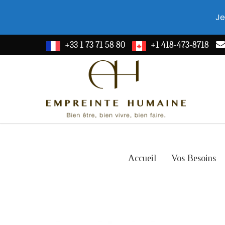
Je
+33 1 73 71 58 80
+1 418-473-8718
Accueil
Vos Besoins