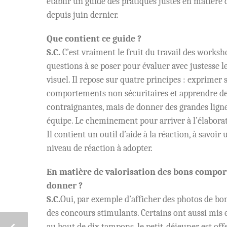
établir un guide des pratiques justes en matière 
depuis juin dernier.
Que contient ce guide ?
S.C.
C’est vraiment le fruit du travail des workshop
questions à se poser pour évaluer avec justesse le
visuel. Il repose sur quatre principes : exprimer 
comportements non sécuritaires et apprendre de s
contraignantes, mais de donner des grandes ligne
équipe. Le cheminement pour arriver à l’élaborat
Il contient un outil d’aide à la réaction, à savoir
niveau de réaction à adopter.
En matière de valorisation des bons compor
donner ?
S.C.
Oui, par exemple d’afficher des photos de bon
des concours stimulants. Certains ont aussi mis
au bout de dix tampons, le petit-déjeuner est offer