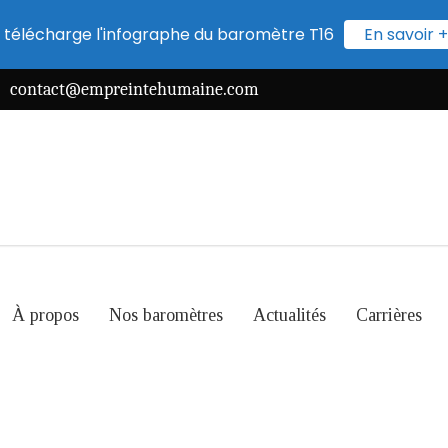
 télécharge l'infographe du baromètre T16
En savoir +
contact@empreintehumaine.com
À propos
Nos baromètres
Actualités
Carrières