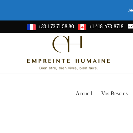
Je
+33 1 73 71 58 80
+1 418-473-8718
Accueil
Vos Besoins