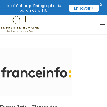
X
Je télécharge l'infographe du
En savoir +
baromètre T16
France Info – Hausse des