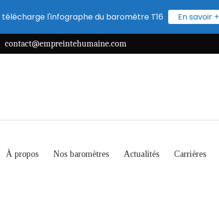
 télécharge l'infographe du baromètre T16
En savoir +
contact@empreintehumaine.com
À propos
Nos baromètres
Actualités
Carrières