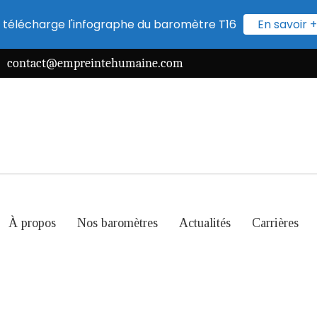
 télécharge l'infographe du baromètre T16
En savoir +
contact@empreintehumaine.com
À propos
Nos baromètres
Actualités
Carrières