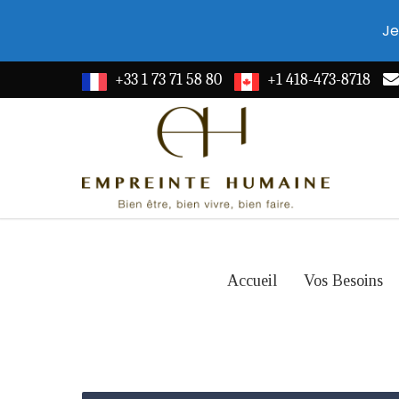
Je
+33 1 73 71 58 80
+1 418-473-8718
Accueil
Vos Besoins