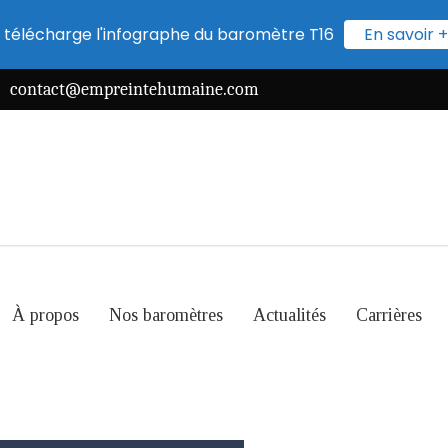
 télécharge l'infographe du baromètre T16
En savoir +
contact@empreintehumaine.com
À propos
Nos baromètres
Actualités
Carrières