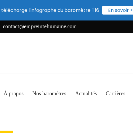
 télécharge l'infographe du baromètre T16
En savoir +
contact@empreintehumaine.com
À propos
Nos baromètres
Actualités
Carrières