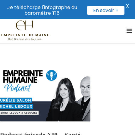
X
Je télécharge l'infographe du
En savoir +
baromètre T16
Podcast épisode N°9 – Santé