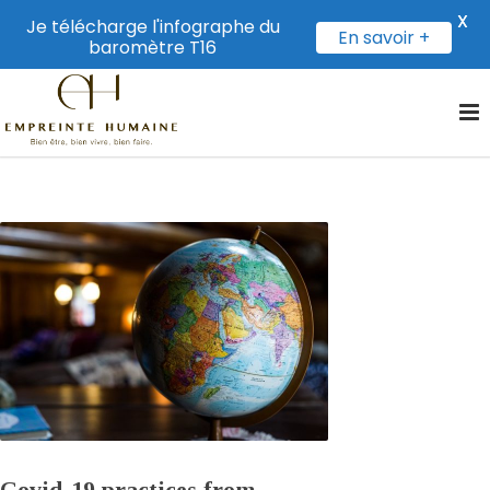
X
Je télécharge l'infographe du
En savoir +
baromètre T16
Covid-19 practices from