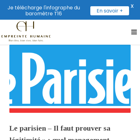
X
Je télécharge l'infographe du
En savoir +
baromètre T16
Le parisien – Il faut prouver sa